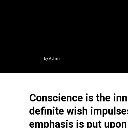
by
Admin
Conscience is the inn
definite wish impulses
emphasis is put upon t