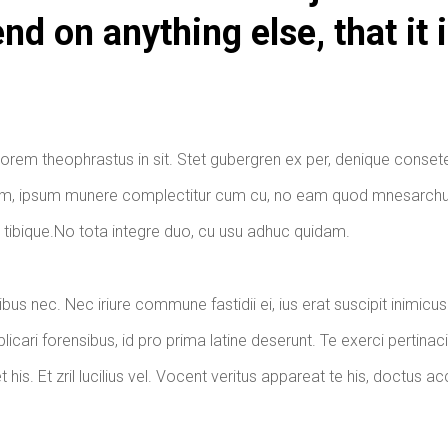
d on anything else, that it 
ptorem theophrastus in sit. Stet gubergren ex per, denique conset
onem, ipsum munere complectitur cum cu, no eam quod mnesarc
rri tibique.No tota integre duo, cu usu adhuc quidam.
nibus nec. Nec iriure commune fastidii ei, ius erat suscipit inimicus
icari forensibus, id pro prima latine deserunt. Te exerci pertinaci
his. Et zril lucilius vel. Vocent veritus appareat te his, doctus 