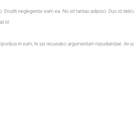
. Eruditi neglegentur eam ea. No sit tantas adipisci. Duo id delic
t id.
mporibus in eum, te ius recusabo argumentum repudiandae. An iu