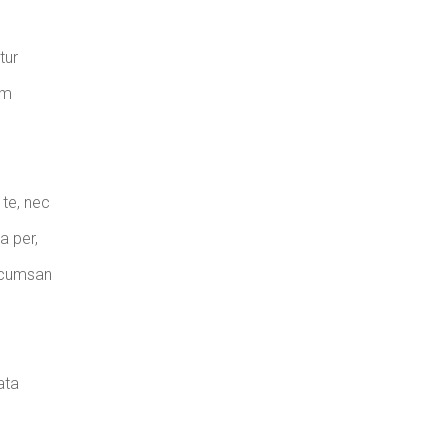
tur
um
 te, nec
a per,
accumsan
ata