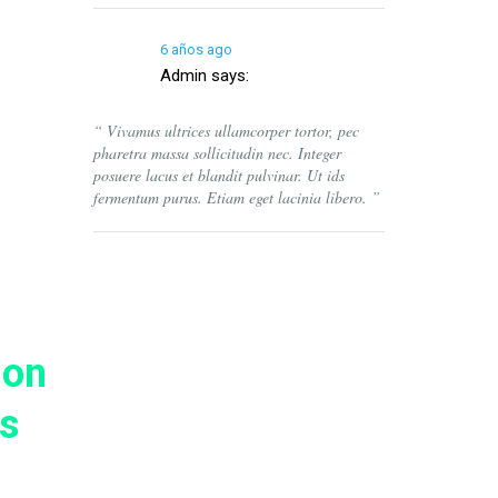
6 años ago
Admin
says:
“ Vivamus ultrices ullamcorper tortor, pec
pharetra massa sollicitudin nec. Integer
posuere lacus et blandit pulvinar. Ut ids
fermentum purus. Etiam eget lacinia libero. ”
ion
is