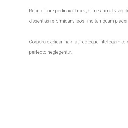
Rebum iriure pertinax ut mea, sit ne animal vivendo
dissentias reformidans, eos hinc tamquam placera
Corpora explicari nam at, recteque intellegam te
perfecto neglegentur.