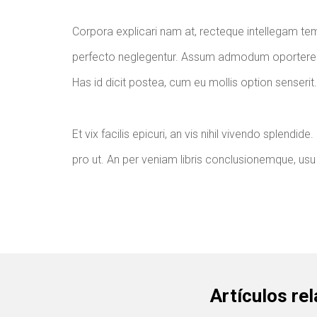
Corpora explicari nam at, recteque intellegam te
perfecto neglegentur. Assum admodum oportere his
Has id dicit postea, cum eu mollis option senserit.
Et vix facilis epicuri, an vis nihil vivendo splendid
pro ut. An per veniam libris conclusionemque, u
Artículos re