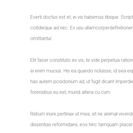
Everti doctus est et, ei vis habemus tibique. Scri
cotidieque ad nec. Ex usu ullamcorperdefiniti
omittantur.
Elit facer constituto ex vis, te vide perpetua ratio
ei enim mucius. His ea quando noluisse, id sea expl
has autem posidonium ad, ut fugit dicant imperdiet 
forensibus eu est, mundi altera cu cum.
Rebum iriure pertinax ut mea, sit ne animal vivendo
dissentias reformidans, eos hinc tamquam placera