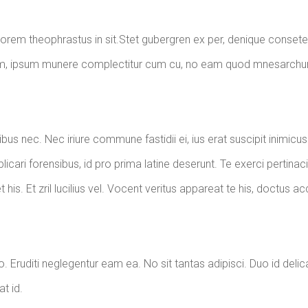
ptorem theophrastus in sit.Stet gubergren ex per, denique consete
onem, ipsum munere complectitur cum cu, no eam quod mnesarch
nibus nec. Nec iriure commune fastidii ei, ius erat suscipit inimicus
icari forensibus, id pro prima latine deserunt. Te exerci pertinaci
his. Et zril lucilius vel. Vocent veritus appareat te his, doctus 
. Eruditi neglegentur eam ea. No sit tantas adipisci. Duo id delic
t id.