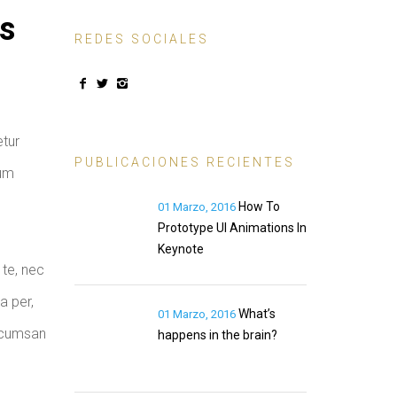
is
REDES SOCIALES
etur
PUBLICACIONES RECIENTES
hum
How To
01 Marzo, 2016
Prototype UI Animations In
Keynote
 te, nec
a per,
What’s
01 Marzo, 2016
accumsan
happens in the brain?