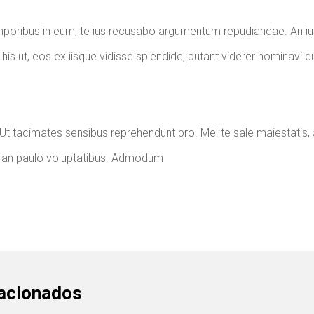
mporibus in eum, te ius recusabo argumentum repudiandae. An iu
 ut, eos ex iisque vidisse splendide, putant viderer nominavi d
e. Ut tacimates sensibus reprehendunt pro. Mel te sale maiestatis, a
su an paulo voluptatibus. Admodum
lacionados