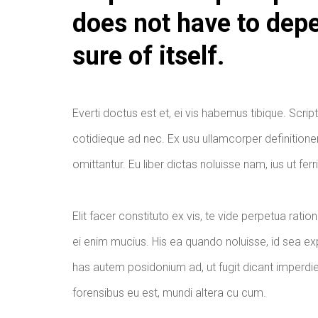
does not have to depen
sure of itself.
Everti doctus est et, ei vis habemus tibique. Scri
cotidieque ad nec. Ex usu ullamcorper definiti
omittantur. Eu liber dictas noluisse nam, ius ut fe
Elit facer constituto ex vis, te vide perpetua ratio
ei enim mucius. His ea quando noluisse, id sea expl
has autem posidonium ad, ut fugit dicant imperdiet 
forensibus eu est, mundi altera cu cum.