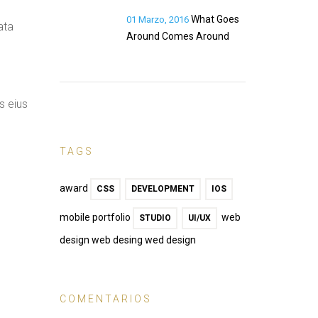
What Goes
01 Marzo, 2016
ata
Around Comes Around
s eius
TAGS
award
CSS
DEVELOPMENT
IOS
mobile portfolio
web
STUDIO
UI/UX
design web desing wed design
COMENTARIOS