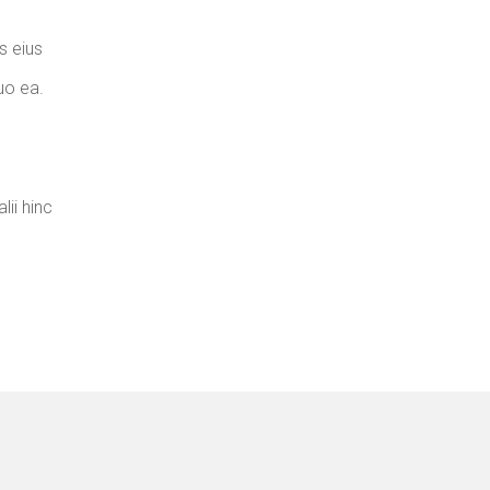
s eius
uo ea.
lii hinc