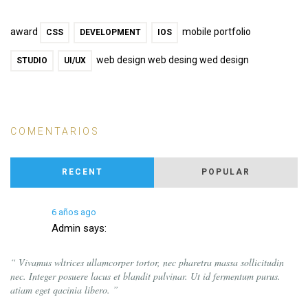
award
mobile portfolio
CSS
DEVELOPMENT
IOS
web design web desing wed design
STUDIO
UI/UX
COMENTARIOS
RECENT
POPULAR
6 años ago
Admin
says:
“ Vivamus wltrices ullamcorper tortor, nec pharetra massa sollicitudin
nec. Integer posuere lacus et blandit pulvinar. Ut id fermentum purus.
atiam eget qacinia libero. ”