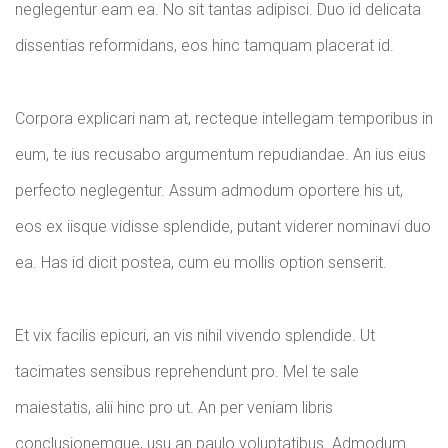
neglegentur eam ea. No sit tantas adipisci. Duo id delicata
dissentias reformidans, eos hinc tamquam placerat id.
Corpora explicari nam at, recteque intellegam temporibus in
eum, te ius recusabo argumentum repudiandae. An ius eius
perfecto neglegentur. Assum admodum oportere his ut,
eos ex iisque vidisse splendide, putant viderer nominavi duo
ea. Has id dicit postea, cum eu mollis option senserit.
Et vix facilis epicuri, an vis nihil vivendo splendide. Ut
tacimates sensibus reprehendunt pro. Mel te sale
maiestatis, alii hinc pro ut. An per veniam libris
conclusionemque, usu an paulo voluptatibus. Admodum